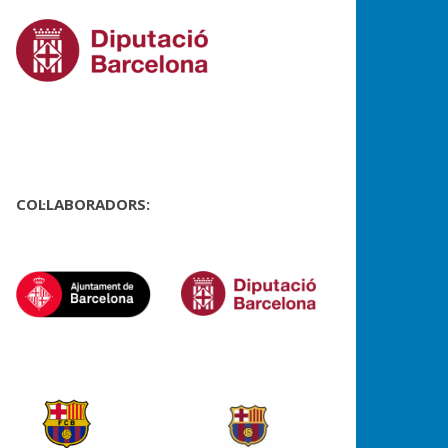
COL·LABORADORS: