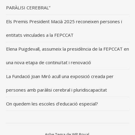
PARÀLISI CEREBRAL”
Els Premis President Macià 2025 reconeixen persones i
entitats vinculades a la FEPCCAT
Elena Puigdevall, assumeix la presidència de la FEPCCAT en
una nova etapa de continuïtat i renovació
La Fundació Joan Miró acull una exposició creada per
persones amb paràlisi cerebral i pluridiscapacitat
On quedem les escoles d’educació especial?
Ashe Tema de
WP Royal
.