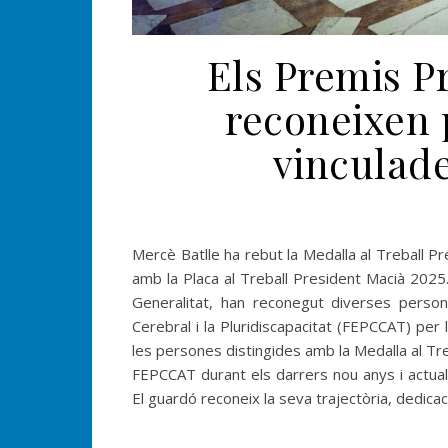
Els Premis P
reconeixen p
vinculad
Mercè Batlle ha rebut la Medalla al Treball P
amb la Placa al Treball President Macià 2025
Generalitat, han reconegut diverses persone
Cerebral i la Pluridiscapacitat (FEPCCAT) per l
les persones distingides amb la Medalla al Tr
FEPCCAT durant els darrers nou anys i actual
El guardó reconeix la seva trajectòria, dedic