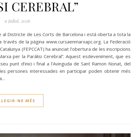
SI CEREBRAL”
9 juliol, 2026
 al Districte de Les Corts de Barcelona i está oberta a tota la
s a través de la pàgina www.cursaenmarxapc.org. La Federació
de Catalunya (FEPCCAT) ha anunciat l’obertura de les inscripcions
 Marxa per la Paràlisi Cerebral“. Aquest esdeveniment, que es
seu punt d’inici i final a l’Avinguda de Sant Ramon Nonat, del
 les persones interessades en participar poden obtenir més
 a…
LLEGIR-NE MÉS