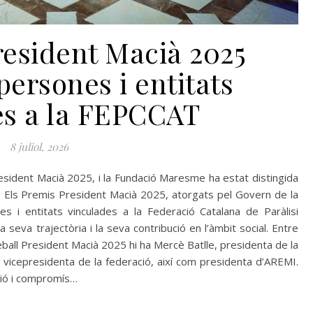
resident Macià 2025
ersones i entitats
es a la FEPCCAT
8 juliol, 2026
resident Macià 2025, i la Fundació Maresme ha estat distingida
. Els Premis President Macià 2025, atorgats pel Govern de la
s i entitats vinculades a la Federació Catalana de Paràlisi
a seva trajectòria i la seva contribució en l’àmbit social. Entre
eball President Macià 2025 hi ha Mercè Batlle, presidenta de la
 vicepresidenta de la federació, així com presidenta d’AREMI.
ació i compromís…