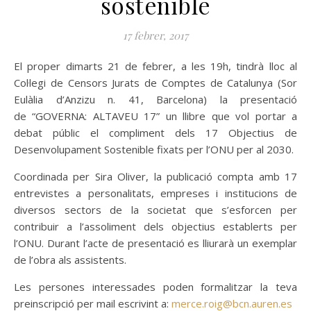
sostenible
17 febrer, 2017
El proper dimarts 21 de febrer, a les 19h, tindrà lloc al
Col·legi de Censors Jurats de Comptes de Catalunya (Sor
Eulàlia d’Anzizu n. 41, Barcelona) la presentació
de “GOVERNA: ALTAVEU 17” un llibre que vol portar a
debat públic el compliment dels 17 Objectius de
Desenvolupament Sostenible fixats per l’ONU per al 2030.
Coordinada per Sira Oliver, la publicació compta amb 17
entrevistes a personalitats, empreses i institucions de
diversos sectors de la societat que s’esforcen per
contribuir a l’assoliment dels objectius establerts per
l’ONU. Durant l’acte de presentació es lliurarà un exemplar
de l’obra als assistents.
Les persones interessades poden formalitzar la teva
preinscripció per mail escrivint a:
merce.roig@bcn.auren.es