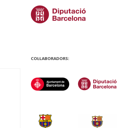
COL·LABORADORS: