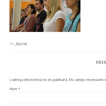
Per
fepccat
DEI
L'adreça electrònica no es publicarà.
Els camps necessaris
Nom
*