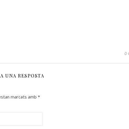
0 
XA UNA RESPOSTA
 estan marcats amb
*