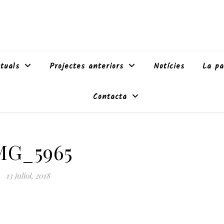
tuals
Projectes anteriors
Notícies
La pa
Contacta
MG_5965
13 juliol, 2018