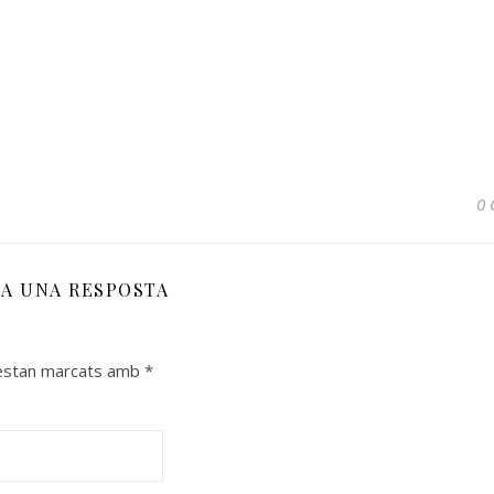
0 
XA UNA RESPOSTA
 estan marcats amb
*