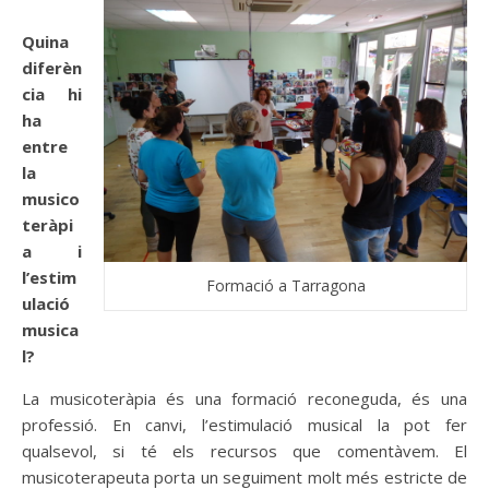
Quina
diferèn
cia hi
ha
entre
la
musico
teràpi
a i
l’estim
Formació a Tarragona
ulació
musica
l?
La musicoteràpia és una formació reconeguda, és una
professió. En canvi, l’estimulació musical la pot fer
qualsevol, si té els recursos que comentàvem. El
musicoterapeuta porta un seguiment molt més estricte de