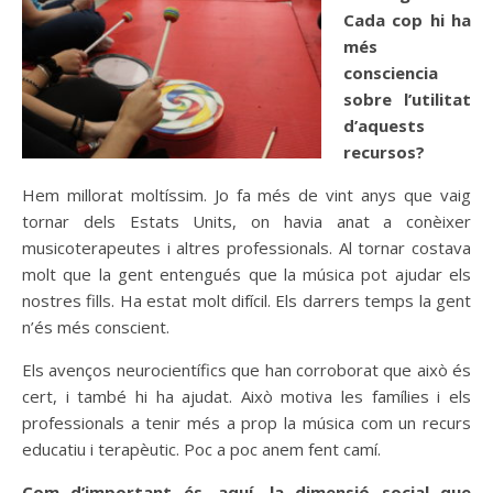
Cada cop hi ha
més
consciencia
sobre l’utilitat
d’aquests
recursos?
Hem millorat moltíssim. Jo fa més de vint anys que vaig
tornar dels Estats Units, on havia anat a conèixer
musicoterapeutes i altres professionals. Al tornar costava
molt que la gent entengués que la música pot ajudar els
nostres fills. Ha estat molt difícil. Els darrers temps la gent
n’és més conscient.
Els avenços neurocientífics que han corroborat que això és
cert, i també hi ha ajudat. Això motiva les famílies i els
professionals a tenir més a prop la música com un recurs
educatiu i terapèutic. Poc a poc anem fent camí.
Com d’important és, aquí, la dimensió social que