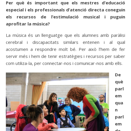
Per què és important que els mestres d’educació
especial i els professionals d’atenció directa coneguin
els recursos de l’estimulació musical i puguin
aprofitar la música?
La música és un llenguatge que els alumnes amb paràlisi
cerebral i discapacitats similars entenen i al qual
acostumen a respondre molt bé. Per això l’hem de fer
servir més i hem de tenir estratègies i recursos per saber
com utiliza-la, per connectar-nos i comunicar-nos amb ells.
De
què
parl
em
qua
n
parl
em
de