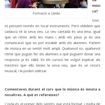
músi
ca?
Formació a Lleida
Sovi
nt pensem només en tocar instruments. Però oblidem que
cadascú té la seva veu. La veu cantada és una eina, igual
que un ritme amb les mans i amb els peus ja és una
comunicació que es pot establir amb els alumnes. Parlem
de música en un sentit molt ampli. Qualsevol so, qualsevol
ritme que puguin fer els alumnes a què puguem donar una
resposta ja és vàlid. En els cursos he volgut explicar als
mestres que ells tenen la seva veu, que és un recurs
musical, i la poden utilitzar.
Comentaves durant el curs que la música és innata a
nosaltres. A què et refereixes?
L’oïda és el primer dels sentits que està format, i molta de