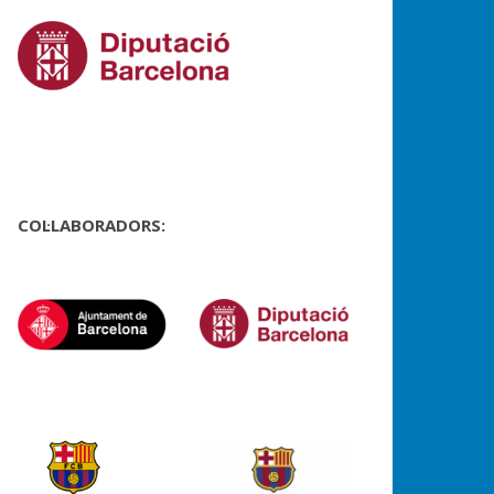
COL·LABORADORS: