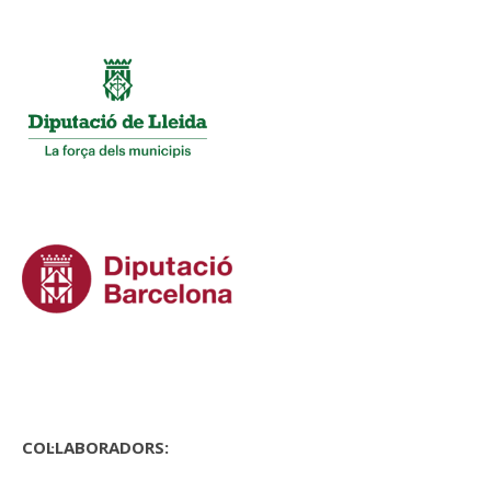
COL·LABORADORS: