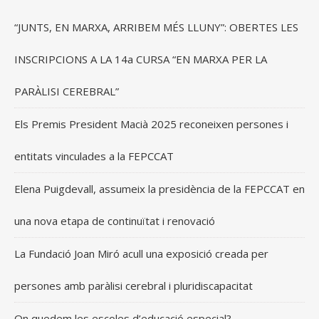
“JUNTS, EN MARXA, ARRIBEM MÉS LLUNY”: OBERTES LES
INSCRIPCIONS A LA 14a CURSA “EN MARXA PER LA
PARÀLISI CEREBRAL”
Els Premis President Macià 2025 reconeixen persones i
entitats vinculades a la FEPCCAT
Elena Puigdevall, assumeix la presidència de la FEPCCAT en
una nova etapa de continuïtat i renovació
La Fundació Joan Miró acull una exposició creada per
persones amb paràlisi cerebral i pluridiscapacitat
On quedem les escoles d’educació especial?