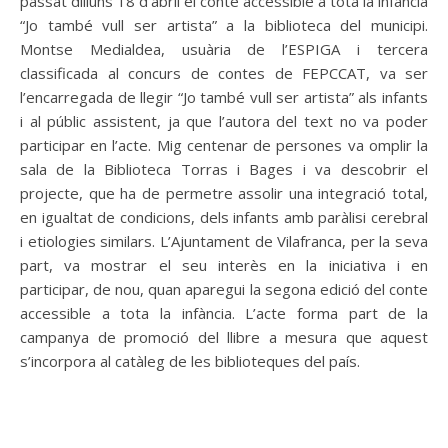
passat dilluns 18 d’abril el conte accessible a tota la infància
“Jo també vull ser artista” a la biblioteca del municipi.
Montse Medialdea, usuària de l’ESPIGA i tercera
classificada al concurs de contes de FEPCCAT, va ser
l’encarregada de llegir “Jo també vull ser artista” als infants
i al públic assistent, ja que l’autora del text no va poder
participar en l’acte. Mig centenar de persones va omplir la
sala de la Biblioteca Torras i Bages i va descobrir el
projecte, que ha de permetre assolir una integració total,
en igualtat de condicions, dels infants amb paràlisi cerebral
i etiologies similars. L’Ajuntament de Vilafranca, per la seva
part, va mostrar el seu interès en la iniciativa i en
participar, de nou, quan aparegui la segona edició del conte
accessible a tota la infància. L’acte forma part de la
campanya de promoció del llibre a mesura que aquest
s’incorpora al catàleg de les biblioteques del país.