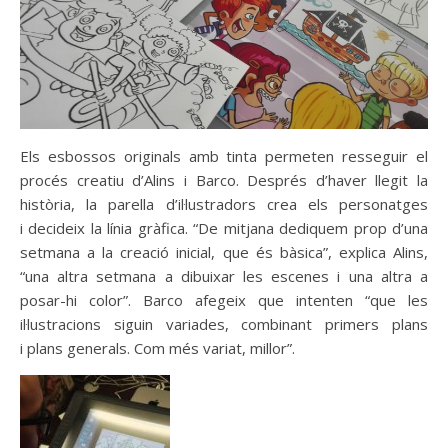
Els esbossos originals amb tinta permeten resseguir el
procés creatiu d’Alins i Barco. Després d’haver llegit la
història, la parella d’il·lustradors crea els personatges
i decideix la línia gràfica. “De mitjana dediquem prop d’una
setmana a la creació inicial, que és bàsica”, explica Alins,
“una altra setmana a dibuixar les escenes i una altra a
posar-hi color”. Barco afegeix que intenten “que les
il·lustracions siguin variades, combinant primers plans
i plans generals. Com més variat, millor”.