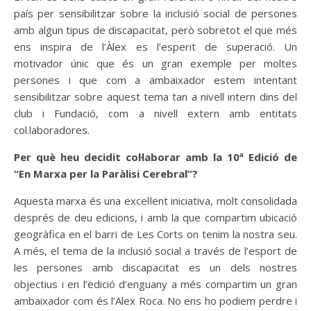
país per sensibilitzar sobre la inclusió social de persones
amb algun tipus de discapacitat, però sobretot el que més
ens inspira de l’Àlex es l’esperit de superació. Un
motivador únic que és un gran exemple per moltes
persones i que com a ambaixador estem intentant
sensibilitzar sobre aquest tema tan a nivell intern dins del
club i Fundació, com a nivell extern amb entitats
col.laboradores.
Per què heu decidit col·laborar amb la 10ª Edició de
“En Marxa per la Paràlisi Cerebral”?
Aquesta marxa és una excel·lent iniciativa, molt consolidada
després de deu edicions, i amb la que compartim ubicació
geogràfica en el barri de Les Corts on tenim la nostra seu.
A més, el tema de la inclusió social a través de l’esport de
les persones amb discapacitat es un dels nostres
objectius i en l’edició d’enguany a més compartim un gran
ambaixador com és l’Alex Roca. No ens ho podiem perdre i