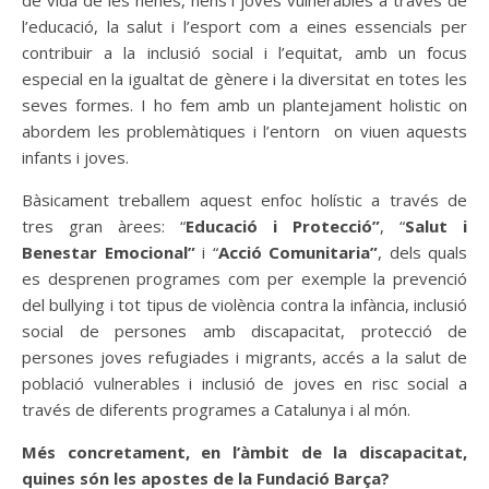
de vida de les nenes, nens i joves vulnerables a través de
l’educació, la salut i l’esport com a eines essencials per
contribuir a la inclusió social i l’equitat, amb un focus
especial en la igualtat de gènere i la diversitat en totes les
seves formes. I ho fem amb un plantejament holistic on
abordem les problemàtiques i l’entorn on viuen aquests
infants i joves.
Bàsicament treballem aquest enfoc holístic a través de
tres gran àrees: “
Educació i Protecció”
, “
Salut i
Benestar Emocional”
i “
Acció Comunitaria”
, dels quals
es desprenen programes com per exemple la prevenció
del bullying i tot tipus de violència contra la infància, inclusió
social de persones amb discapacitat, protecció de
persones joves refugiades i migrants, accés a la salut de
població vulnerables i inclusió de joves en risc social a
través de diferents programes a Catalunya i al món.
Més concretament, en l’àmbit de la discapacitat,
quines són les apostes de la Fundació Barça?