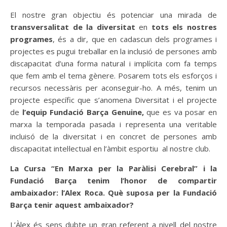
El nostre gran objectiu és potenciar una mirada de
transversalitat
de la diversitat
en
tots els nostres
programes
, és a dir, que en cadascun dels programes i
projectes es pugui treballar en la inclusió de persones amb
discapacitat d’una forma natural i implícita com fa temps
que fem amb el tema gènere. Posarem tots els esforços i
recursos necessàris per aconseguir-ho. A més, tenim un
projecte específic que s’anomena Diversitat i el projecte
de
l’equip Fundació Barça Genuine,
que es va posar en
marxa la temporada pasada i representa una veritable
incluisó de la diversitat i en concret de persones amb
discapacitat intel·lectual en l’àmbit esportiu al nostre club.
La Cursa “En Marxa per la Paràlisi Cerebral” i la
Fundació Barça tenim l’honor de compartir
ambaixador: l’Alex Roca. Què suposa per la Fundació
Barça tenir aquest ambaixador?
L’Àlex és sens dubte un gran referent a nivell del nostre