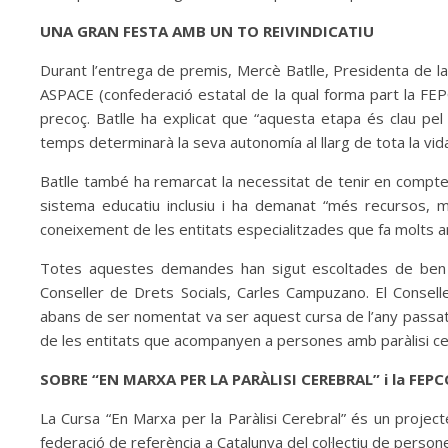
UNA GRAN FESTA AMB UN TO REIVINDICATIU
Durant l’entrega de premis, Mercè Batlle, Presidenta de 
ASPACE (confederació estatal de la qual forma part la FEPC
precoç. Batlle ha explicat que “aquesta etapa és clau pel
temps determinarà la seva autonomía al llarg de tota la vid
Batlle també ha remarcat la necessitat de tenir en compte 
sistema educatiu inclusiu i ha demanat “més recursos, mé
coneixement de les entitats especialitzades que fa molts an
Totes aquestes demandes han sigut escoltades de ben a p
Conseller de Drets Socials, Carles Campuzano. El Consell
abans de ser nomentat va ser aquest cursa de l’any passat.
de les entitats que acompanyen a persones amb paràlisi cere
SOBRE “EN MARXA PER LA PARÀLISI CEREBRAL” i la FEP
La Cursa “En Marxa per la Paràlisi Cerebral” és un project
federació de referència a Catalunya del col·lectiu de persones