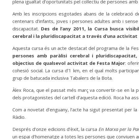
plena igualtat d’oportunitats pel col·lectiu de persones amb p
Amb les inscripcions esgotades abans de la celebració de 
centenars d’infants, joves i persones adultes amb i sense
discapacitat.
Des de l’any 2011, la Cursa busca visibi
cerebral i la pluridiscapacitat a través d’una activitat 
Aquesta cursa és un acte destacat del programa de la Fest
persones amb paràlisi cerebral i pluridiscapacitat
objectius de qualsevol activitat de Festa Major
: ofer
cohesió social. La cursa d’1 km, en el qual molts particip
grup de batucada inclusiva Tabalers de la Bota.
Àlex Roca, que el passat més març va convertir-se en la p
dels protagonistes del cartell d’aquesta edició. Roca ha as
Com a novetat d’enguany, l’acte ha sigut presentat per l
Ràdio.
Després d’onze edicions d’èxit, la cursa
En Marxa per la Par
un espai d’homenatge a totes les persones que conviuen amb l