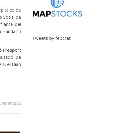
spitalet de
 Social de
franca del
a Fundació
Tweets by fepccat
 i l’esport
putació de
s, el Diari
Comentaris