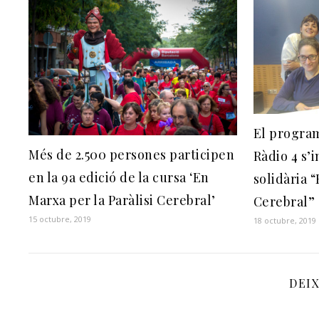
El progra
Més de 2.500 persones participen
Ràdio 4 s’i
en la 9a edició de la cursa ‘En
solidària “
Marxa per la Paràlisi Cerebral’
Cerebral”
15 octubre, 2019
18 octubre, 2019
DEI