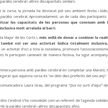
aràlisi cerebral i altres discapacitats similars.
la cursa, la jornada ha destacat pel seu ambient festiu i lúdic
 paràlisi cerebral. Aproximadament, un de cada deu participants
litzar les capacitats de les persones que conviuen amb l
inclusiva molt arrelada al barri.
a Major de les Corts i,
més enllà de donar a conèixer la reali
, també vol ser una activitat lúdica totalment inclusiva
ir un activitat d’oci a tota la ciutadana, promoure l’associacionism
ants hi participen caminant de manera festiva, ha sigut acompan
rimera persona amb paràlisi cerebral en completar una Marató, h
segurat que aquesta cursa és “un dels dies preferits del seu any”.
a comunicadora Laura Grau, del programa
“Que no surti d’aquí”
de
àlisi Cerebral
s’ha consolidat com un referent de l’agenda solidària
a paràlisi cerebral i altres discapacitats afins.