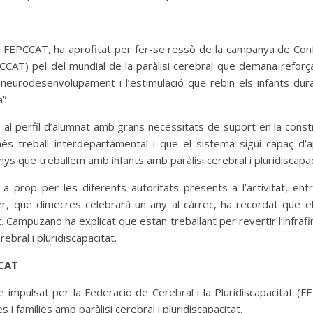
la FEPCCAT, ha aprofitat per fer-se ressò de la campanya de Con
CAT) pel del mundial de la paràlisi cerebral que demana reforça
 neurodesenvolupament i l’estimulació que rebin els infants dur
a”
al perfil d’alumnat amb grans necessitats de suport en la const
s treball interdepartamental i que el sistema sigui capaç d’ap
ys que treballem amb infants amb paràlisi cerebral i pluridiscapac
rop per les diferents autoritats presents a l’activitat, entre
er, que dimecres celebrarà un any al càrrec, ha recordat que el
 Campuzano ha explicat que estan treballant per revertir l’infra
bral i pluridiscapacitat.
CCAT
e impulsat per la Federació de Cerebral i la Pluridiscapacitat (F
 i famílies amb paràlisi cerebral i pluridiscapacitat.