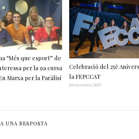
ma “Més que esport” de
Celebració del 25è Aniver
nteressa per la 9a cursa
la FEPCCAT
En Marxa per la Paràlisi
24 novembre, 2025
XA UNA RESPOSTA