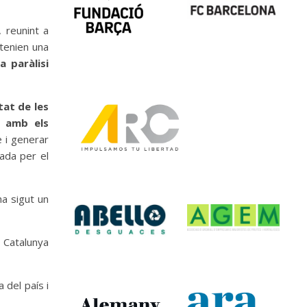
, reunint a
 tenien una
a paràlisi
tat de les
, amb els
e i generar
yada per el
a sigut un
 Catalunya
 del país i