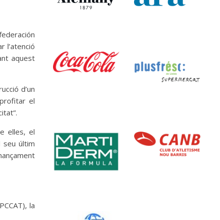
federación
r l’atenció
ant aquest
rucció d’un
rofitar el
itat”.
 elles, el
 seu últim
finançament
EPCCAT), la