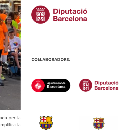
COL·LABORADORS:
ada per la
mplifica la