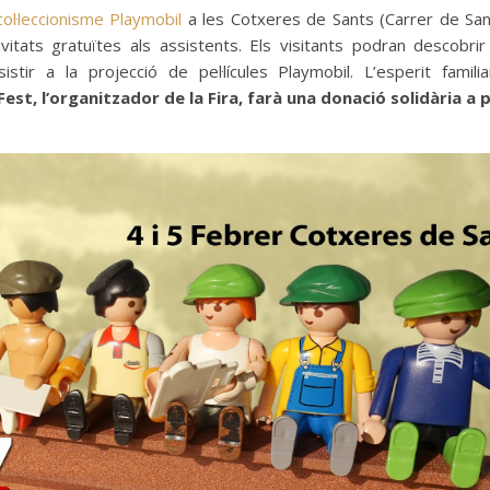
col·leccionisme Playmobil
a les Cotxeres de Sants (Carrer de San
vitats gratuïtes als assistents. Els visitants podran descobrir
istir a la projecció de pel·lícules Playmobil. L’esperit famili
Fest, l’organitzador de la Fira, farà una donació solidària a p