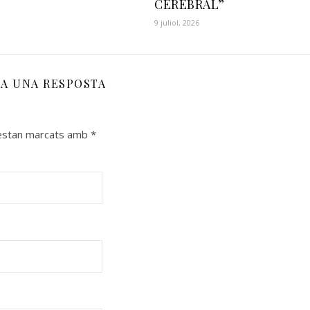
CEREBRAL”
9 juliol, 2026
XA UNA RESPOSTA
 estan marcats amb
*