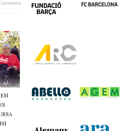
Comentaris
BEM
ES
CURSA
ISI