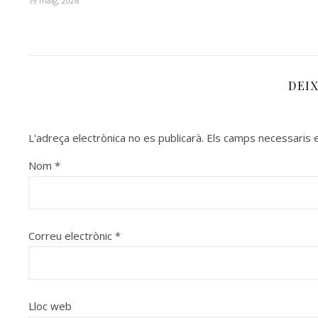
19 maig, 2026
DEI
L'adreça electrònica no es publicarà.
Els camps necessaris
Nom
*
Correu electrònic
*
Lloc web