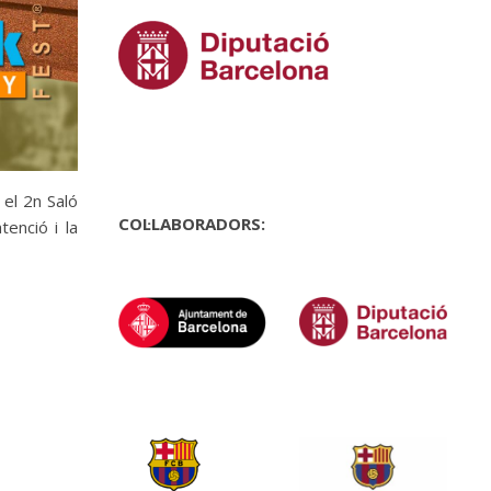
 el 2n Saló
COL·LABORADORS:
tenció i la