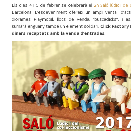
Els dies 4 i 5 de febrer se celebrarà el
2n Saló lúdic i de 
Barcelona. L’esdeveniment ofereix un ampli ventall d’acti
diorames Playmobil, llocs de venda, “buscaclicks”, i ass
sumarà enguany també un element solidari.
Click Factory 
diners recaptats amb la venda d’entrades
.