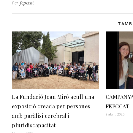
Per
fepccat
TAMB
La Fundació Joan Miró acull una
CAMPANYA
exposició creada per persones
FEPCCAT
9 abril, 2025
amb paràlisi cerebral i
pluridiscapacitat