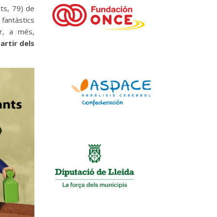
ts, 79) de
 fantàstics
ar, a més,
artir dels