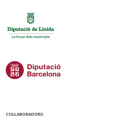
COL·LABORADORS: