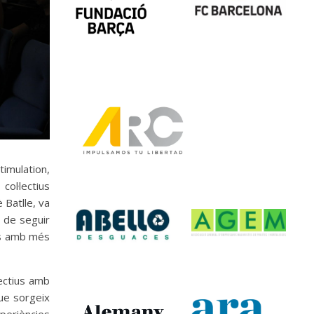
timulation,
ol·lectius
 Batlle, va
m de seguir
nes amb més
lectius amb
que sorgeix