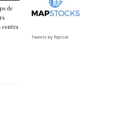
ps de
rs
s contra
Tweets by fepccat