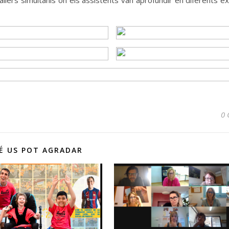
nc tallers simultanis on els assistents van aprofundir en diferents e
0 
É US POT AGRADAR