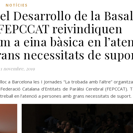
NOTÍCIES
el Desarrollo de la Basa
a FEPCCAT reivindiquen
om a eina bàsica en l’ate
ans necessitats de supo
11 novembre, 2019
loc a Barcelona les I Jornades “La trobada amb l’altre” organitz
a Federació Catalana d’Entitats de Paràlisi Cerebral (FEPCCAT).
 treball en l’atenció a persones amb grans necessitats de suport.