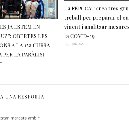
La FEPCCAT crea tres gru
treball per preparar el cu
ES JA ESTEM EN
vinent i analitzar mesure
TU?”: OBERTES LES
la COVID-19
10 juliol, 2020
ONS A LA 12a CURSA
 PER LA PARÀLISI
”
XA UNA RESPOSTA
 estan marcats amb
*