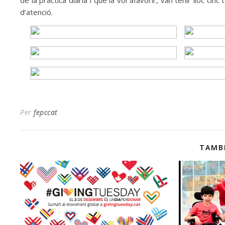
de la pràctica diària i que la vol afavorir, van tenir lloc ci
d’atenció.
Per
fepccat
TAMB