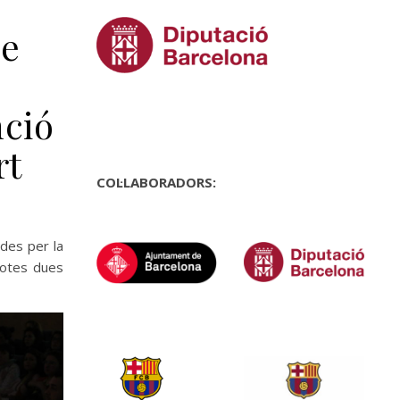
le
nció
rt
COL·LABORADORS:
ades per la
 Totes dues