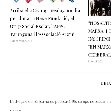
Arriba el #GivingTuesday, un dia
per donar a Nexe Fundació, el
“NOSALTR
Grup Social Esclat, l’APPC
MARXA, I 
Tarragona i l’Associació Aremi
INSCRIPCI
2 desembre, 2019
“EN MARXA
CEREBRAL
8 juliol, 2024
DEI
L'adreça electrònica no es publicarà.
Els camps necessaris
Nom
*