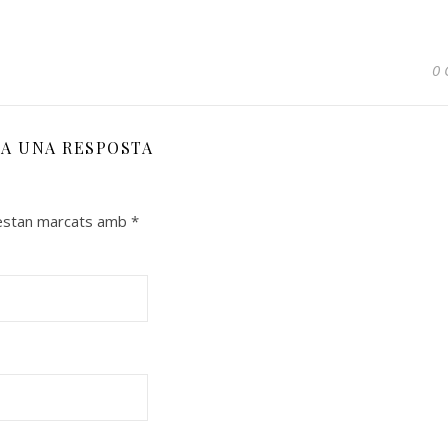
0 
XA UNA RESPOSTA
 estan marcats amb
*