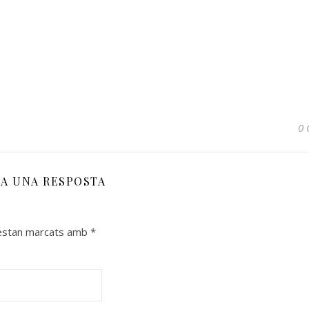
0 
XA UNA RESPOSTA
 estan marcats amb
*