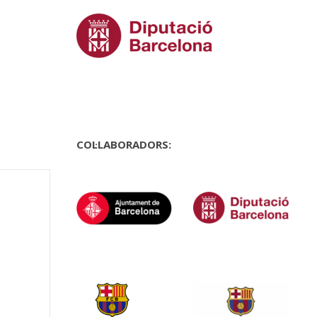
COL·LABORADORS: