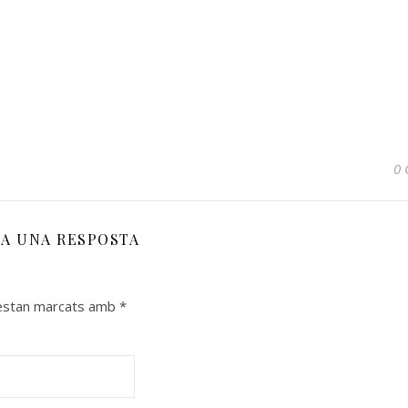
0 
XA UNA RESPOSTA
 estan marcats amb
*