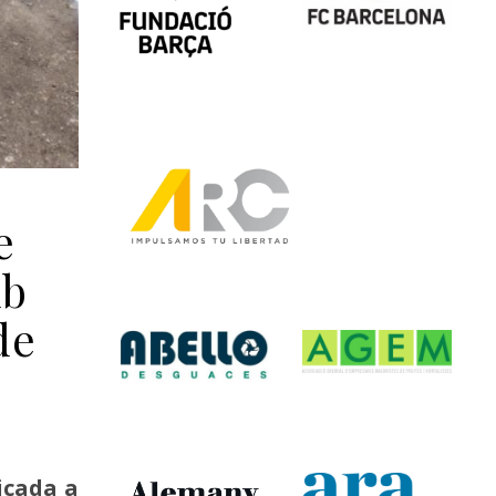
e
mb
de
icada a