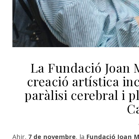
La Fundació Joan M
creació artística i
paràlisi cerebral i 
C
Ahir,
7 de novembre
, la
Fundació Joan M