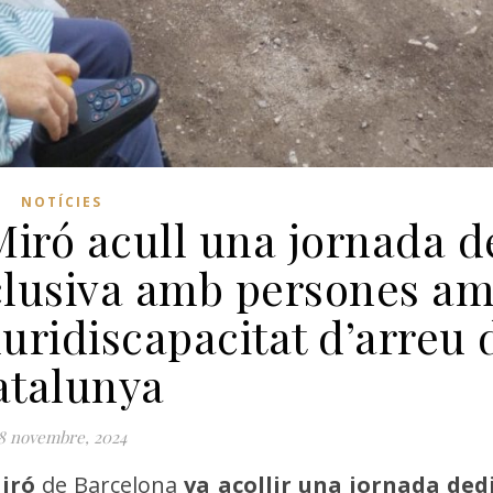
NOTÍCIES
iró acull una jornada d
nclusiva amb persones a
pluridiscapacitat d’arreu 
atalunya
8 novembre, 2024
iró
de Barcelona
va acollir una jornada ded