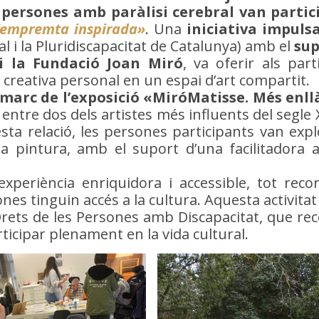
 persones amb paràlisi cerebral van partic
’empremta inspirada»
. Una
iniciativa impuls
al i la Pluridiscapacitat de Catalunya) amb el
sup
i la Fundació Joan Miró
, va oferir als part
creativa personal en un espai d’art compartit.
 marc de l’exposició «MiróMatisse. Més enllà
 entre dos dels artistes més influents del segle 
sta relació, les persones participants van expl
la pintura, amb el suport d’una facilitadora ar
xperiència enriquidora i accessible, tot reco
es tinguin accés a la cultura. Aquesta activitat 
Drets de les Persones amb Discapacitat, que rec
ticipar plenament en la vida cultural.