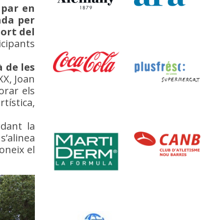
ipar en
ada per
ort del
icipants
 de les
XX, Joan
orar els
tística,
rdant la
s’alinea
oneix el