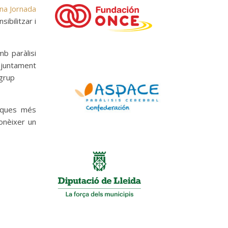
na Jornada
ibilitzar i
.
b paràlisi
” juntament
 grup
teques més
onèixer un