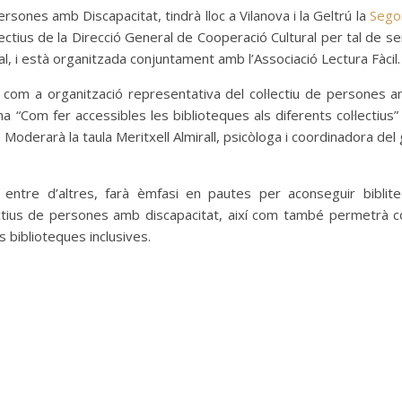
rsones amb Discapacitat, tindrà lloc a Vilanova i la Geltrú la
Sego
ectius de la Direcció General de Cooperació Cultural per tal de sens
cial, i està organitzada conjuntament amb l’Associació Lectura Fàcil
com a organització representativa del col·lectiu de persones am
ona “Com fer accessibles les biblioteques als diferents col·lectius
 Moderarà la taula Meritxell Almirall, psicòloga i coordinadora del
entre d’altres, farà èmfasi en pautes per aconseguir bibli
lectius de persones amb discapacitat, així com també permetrà c
 biblioteques inclusives.