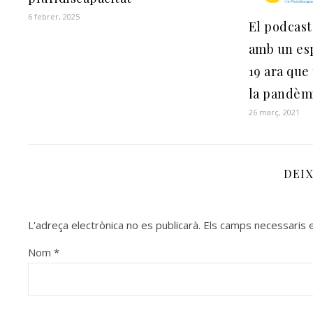
6 febrer, 2025
El podcas
amb un esp
19 ara que 
la pandèm
26 març, 2021
DEI
L'adreça electrònica no es publicarà.
Els camps necessaris
Nom
*