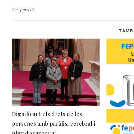
Per
fepccat
TAMB
Dignificant els drets de les
persones amb paràlisi cerebral i
pluridiscapacitat