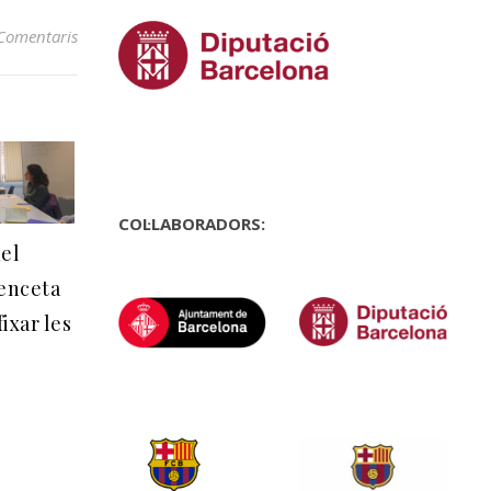
Comentaris
COL·LABORADORS:
el
enceta
ixar les