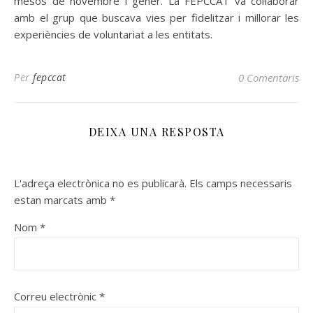
mesos de novembre i gener. La FEPCCAT va col·laborar
amb el grup que buscava vies per fidelitzar i millorar les
experiències de voluntariat a les entitats.
Per
fepccat
0 Comentaris
DEIXA UNA RESPOSTA
L'adreça electrònica no es publicarà.
Els camps necessaris
estan marcats amb
*
Nom
*
Correu electrònic
*