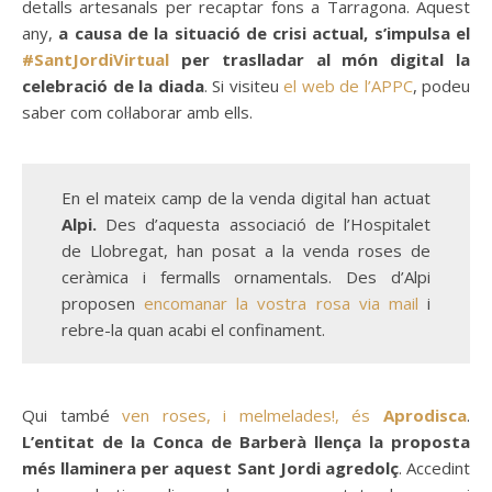
detalls artesanals per recaptar fons a Tarragona. Aquest
any,
a causa de la situació de crisi actual, s’impulsa el
#SantJordiVirtual
per traslladar al món digital la
celebració de la diada
. Si visiteu
el web de l’APPC
, podeu
saber com col·laborar amb ells.
En el mateix camp de la venda digital han actuat
Alpi.
Des d’aquesta associació de l’Hospitalet
de Llobregat, han posat a la venda roses de
ceràmica i fermalls ornamentals. Des d’Alpi
proposen
encomanar la vostra rosa via mail
i
rebre-la quan acabi el confinament.
Qui també
ven roses, i melmelades!, és
Aprodisca
.
L’entitat de la Conca de Barberà llença la proposta
més llaminera per aquest Sant Jordi agredolç
. Accedint