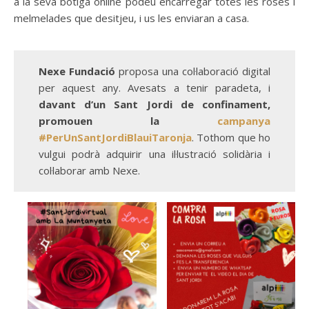
a la seva botiga online podeu encarregar totes les roses i
melmelades que desitjeu, i us les enviaran a casa.
Nexe Fundació
proposa una col·laboració digital
per aquest any. Avesats a tenir paradeta, i
davant d’un Sant Jordi de confinament,
promouen la
campanya
#PerUnSantJordiBlauiTaronja
. Tothom que ho
vulgui podrà adquirir una il·lustració solidària i
col·laborar amb Nexe.