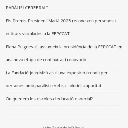
PARÀLISI CEREBRAL”
Els Premis President Macià 2025 reconeixen persones i
entitats vinculades a la FEPCCAT
Elena Puigdevall, assumeix la presidència de la FEPCCAT en
una nova etapa de continuïtat i renovació
La Fundació Joan Miró acull una exposició creada per
persones amb paràlisi cerebral i pluridiscapacitat
On quedem les escoles d’educació especial?
Ashe Tema de
WP Royal
.