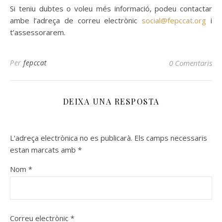
Si teniu dubtes o voleu més informació, podeu contactar
ambe l’adreça de correu electrònic
social@fepccat.org
i
t’assessorarem.
Per
fepccat
0 Comentaris
DEIXA UNA RESPOSTA
L'adreça electrònica no es publicarà.
Els camps necessaris
estan marcats amb
*
Nom
*
Correu electrònic
*