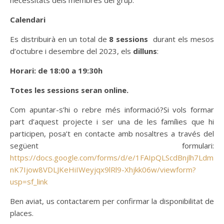
necessitats dels membres del grup.
Calendari
Es distribuirà en un total de
8 sessions
durant els mesos
d’octubre i desembre del 2023, els
dilluns
:
Horari: de
18:00 a 19:30h
Totes les sessions seran online.
Com apuntar-s’hi o rebre més informació?Si vols formar
part d’aquest projecte i ser una de les famílies que hi
participen, posa’t en contacte amb nosaltres a través del
següent formulari:
https://docs.google.com/forms/d/e/1FAIpQLScdBnjlh7Ldm
nK7Ijow8VDLJKeHiIWeyjqx9lRl9-Xhjkk06w/viewform?
usp=sf_link
Ben aviat, us contactarem per confirmar la disponibilitat de
places.