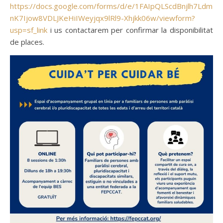
https://docs.google.com/forms/d/e/1FAIpQLScdBnjlh7Ldm
nK7Ijow8VDLJKeHiIWeyjqx9lRl9-Xhjkk06w/viewform?
usp=sf_link
i us contactarem per confirmar la disponibilitat
de places.