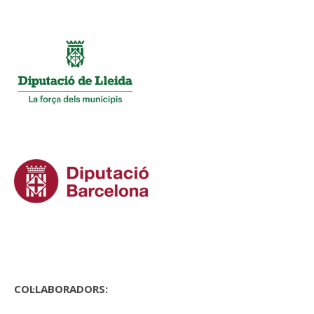
COL·LABORADORS: