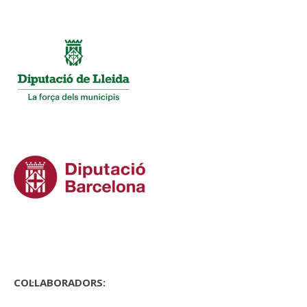
COL·LABORADORS: