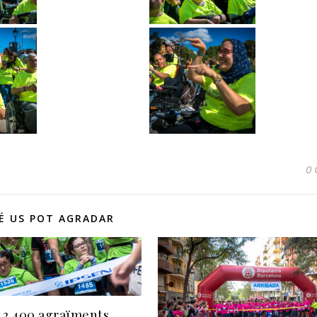
0 
É US POT AGRADAR
 2.400 agraïments