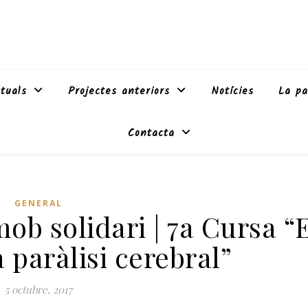
tuals
Projectes anteriors
Notícies
La pa
Contacta
GENERAL
mob solidari | 7a Cursa “
 paràlisi cerebral”
5 octubre, 2017