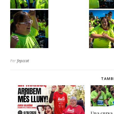
Per
fepccat
TAMB
Una cursa,