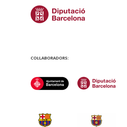
COL·LABORADORS: