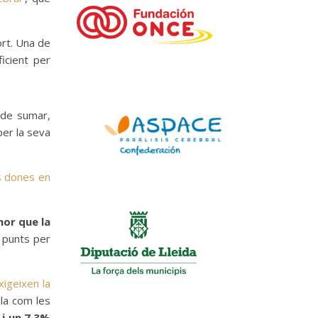
ort. Una de
icient per
a de sumar,
er la seva
s dones en
nor que la
t punts per
igeixen la
lla com les
 i un 7,3%