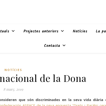
tuals
Projectes anteriors
Notícies
La pa
Contacta
NOTÍCIES
rnacional de la Dona
8 març, 2019
onsideren que són discriminades en la seva vida diària
onfederación ASPACE de la seva enquesta “Drets i Paràlisi cere