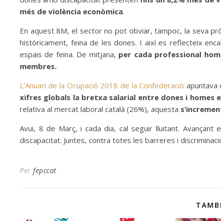
més de violència econòmica
.
En aquest 8M, el sector no pot obviar, tampoc, la seva prò
històricament, feina de les dones. I així es reflecteix enc
espais de feina. De mitjana,
per cada professional home
membres.
L’Anuari de la Ocupació 2018 de la Confederació
apuntava c
xifres globals la bretxa salarial entre dones i homes e
relativa al mercat laboral català (26%), aquesta
s’increment
Avui, 8 de Març, i cada dia, cal seguir lluitant. Avançant
discapacitat. Juntes, contra totes les barreres i discriminaci
Per
fepccat
TAMB