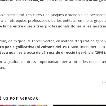
pia constitució. Les cures i les tasques d’atenció a les persones
ara en els equips professionals de les entitats, en molts grups d
 hi ha entre dues i tres professionals dones a les nostre
om, de mitjana, al Tercer Sector, en matèria d’equitat de gèner
ra poc significativa (al voltant del 3%)
, radicalment per sota
ava quan es tracta de càrrecs de direcció i gerència (20%)
.
 en la igualtat de drets i oportunitats per a totes les dones, 
ons.
0 
É US POT AGRADAR