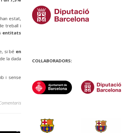
 han estat,
e treball i
s entitats
e, si bé
en
 de la dada
COL·LABORADORS:
amb i sense
Comentaris