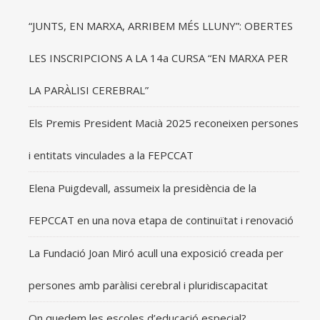
“JUNTS, EN MARXA, ARRIBEM MÉS LLUNY”: OBERTES
LES INSCRIPCIONS A LA 14a CURSA “EN MARXA PER
LA PARÀLISI CEREBRAL”
Els Premis President Macià 2025 reconeixen persones
i entitats vinculades a la FEPCCAT
Elena Puigdevall, assumeix la presidència de la
FEPCCAT en una nova etapa de continuïtat i renovació
La Fundació Joan Miró acull una exposició creada per
persones amb paràlisi cerebral i pluridiscapacitat
On quedem les escoles d’educació especial?