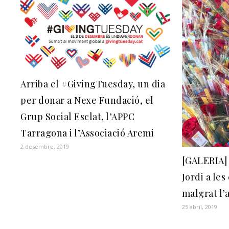
Arriba el #GivingTuesday, un dia
per donar a Nexe Fundació, el
Grup Social Esclat, l’APPC
Tarragona i l’Associació Aremi
2 desembre, 2019
[GALERIA] 
Jordi a le
malgrat l’
25 abril, 2019