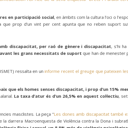
res en participació social
, en àmbits com la cultura l’oci o l’esp
a que prop d’un vint per cent apunta que no reben suport suf
amb discapacitat, per raó de gènere i discapacitat
, s’hi h
davant les grans necessitats de suport
que han de menester p
ODISMET) ressalta en un
informe recent el greuge que pateixen le
baix que els homes senses discapacitat, i prop d’un 15% me
alarial.
La taxa d’atur és d’un 26,5% en aquest col·lectiu
, se
ències masclistes. La peça “
Les dones amb discapacitat també ex
de la darrera Macroenquesta de Violència contra la Dona i subrat
olència física i sexual, un 8,8% més de violència psicològica