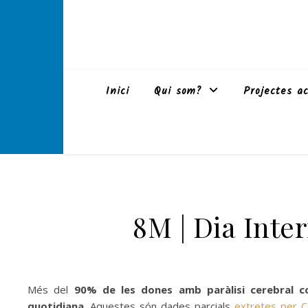
Inici
Qui som?
Projectes ac
8M | Dia Inte
Més del
90% de les dones amb paràlisi cerebral c
quotidiana
. Aquestes són dades parcials
extretes per C