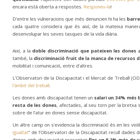
encara està oberta a respostes.
Responeu-la
!
D’entre les vulneracions que més denuncien hi ha les
barre
cada quatre considera que és així, de la mateixa maner
desenvolupar les seves tasques de la vida diària.
Així, a la
doble discriminació que pateixen les dones 
també, la
discriminació fruit de la manca de recursos 
mobilitat i comunicació, entre d’altres.
L’Observatori de la Discapacitat i el Mercat de Treball (
l’àmbit del treball
.
Les dones amb discapacitat tenen un
salari un 34% més 
resta de les dones
, afectades, al seu torn per la bretxa s
sobre de l’atur en dones sense discapacitat.
Un altre camp on s’evidencia la discriminació és en les viol
igualtat
” de l’Observatori de la Discapacitat recull dades 
dones amb discapacitat presenten
fins un 8,2% més de vi