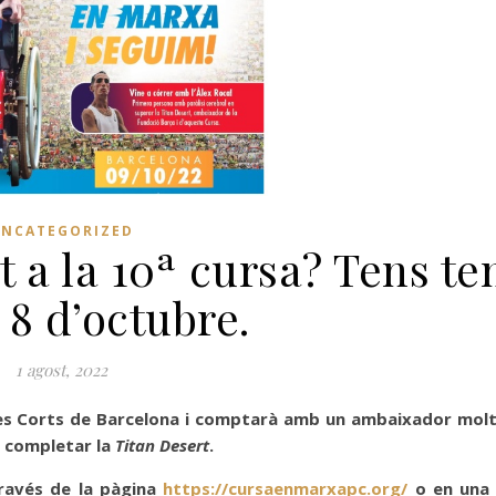
UNCATEGORIZED
it a la 10ª cursa? Tens t
l 8 d’octubre.
1 agost, 2022
 Les Corts de Barcelona i comptarà amb un ambaixador molt
n completar la
Titan Desert
.
través de la pàgina
https://cursaenmarxapc.org/
o en una 