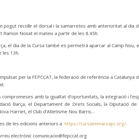
ogut recollir el dorsal i la samarretes amb anterioritat al dia d
ant Ramon Nonat el mateix a partir de les 8.45h.
Barça, el dia de la Cursa també es permetrà aparcar al Camp Nou, 
e les 13h.
impulsat per la FEPCCAT, la federació de referència a Catalunya del
at.
s compromeses amb la igualtat d’oportunitats, la integració i l’e
undació Barça, el Departament de Drets Socials, la Diputació de
ova Harriet, el Club d’Atletisme Nou Barris…
ges de les edicions anteriors a
https://cursaenmarxapc.org/
.
correu electrònic comunicacio@fepccat.org