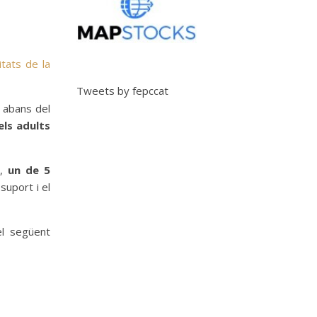
itats de la
Tweets by fepccat
ó abans del
els adults
,
un de 5
suport i el
el següent