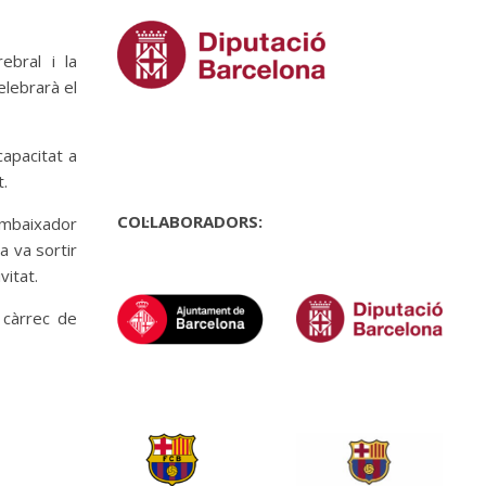
ebral i la
elebrarà el
capacitat a
at.
COL·LABORADORS:
’ambaixador
a va sortir
itat.
càrrec de