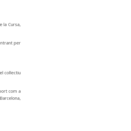
e la Cursa,
entrant per
 col·lectiu
sport com a
 Barcelona,