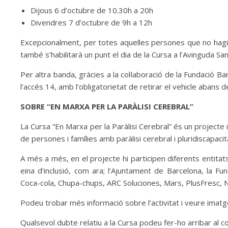
Dijous 6 d’octubre de 10.30h a 20h
Divendres 7 d’octubre de 9h a 12h
Excepcionalment, per totes aquelles persones que no hagin p
també s’habilitarà un punt el dia de la Cursa a l’Avinguda S
Per altra banda, gràcies a la col·laboració de la Fundació 
l’accés 14, amb l’obligatorietat de retirar el vehicle abans d
SOBRE “EN MARXA PER LA PARÀLISI CEREBRAL”
La Cursa “En Marxa per la Paràlisi Cerebral” és un projecte 
de persones i famílies amb paràlisi cerebral i pluridiscapacit
A més a més, en el projecte hi participen diferents entitat
eina d’inclusió, com ara; l’Ajuntament de Barcelona, la F
Coca-cola, Chupa-chups, ARC Soluciones, Mars, PlusFresc, N
Podeu trobar més informació sobre l’activitat i veure imat
Qualsevol dubte relatiu a la Cursa podeu fer-ho arribar al 