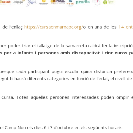
 de l’enllaç
https://cursaenmarxapc.org/
o en una de les
14 ent
er poder triar el tallatge de la samarreta caldrà fer la inscripci
os per a infants i persones amb discapacitat i cinc euros p
uè cada participant pugui escollir quina distància prefereix
ut hi haurà diferents categories en funció de l’edat, el nivell de 
 Cursa. Totes aquelles persones interessades poden omplir 
 del Camp Nou els dies 6 i 7 d’octubre en els següents horaris: