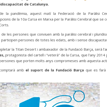
uridiscapacitat de Catalunya.
 la pandèmia, aquest matí la Federació de la Paràlisi Cer
ipcions de la 10a Cursa en Marxa per la Paràlisi Cerebral que se c
Corts.
s de les persones que conviuen amb la paràlisi cerebral i pluridis
 hi participen persones de totes les edats, amb i sense discapacit
pletar la Titan Desert i ambaixador de la Fundació Barça, serà l
ves,
protagonista del cartell i “veterà” de la Cursa, que l’any 2014 j
les persones que porten molts anys compromeses amb aquesta activ
e comptarà amb
el suport de la Fundació Barça
que es farà 