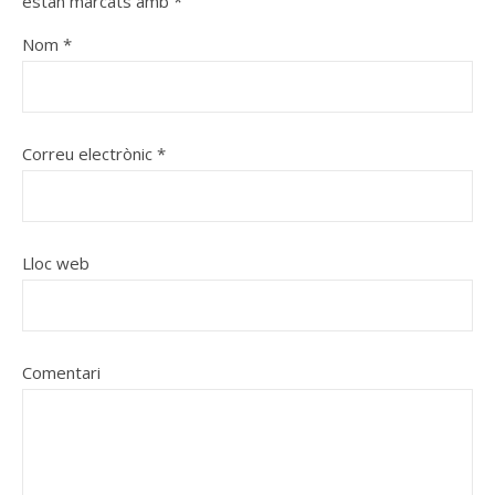
estan marcats amb
*
Nom
*
Correu electrònic
*
Lloc web
Comentari