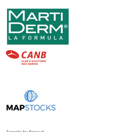
Tweets by fepccat