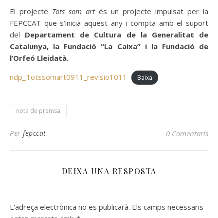
El projecte
Tots som art
és un projecte impulsat per la
FEPCCAT que s’inicia aquest any i compta amb el suport
del
Departament de Cultura de la Generalitat de
Catalunya, la Fundació “La Caixa” i la Fundació de
l’Orfeó Lleidatà.
ndp_Totssomart0911_revisio1011
Baixa
nota de premsa
Per
fepccat
0 Comentaris
DEIXA UNA RESPOSTA
L'adreça electrònica no es publicarà.
Els camps necessaris